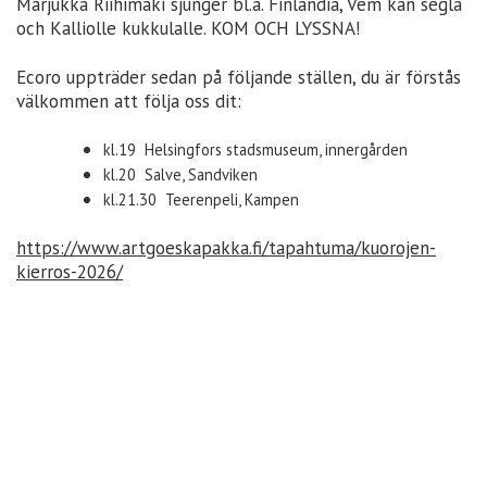
Marjukka Riihimäki sjunger bl.a. Finlandia, Vem kan segla
och Kalliolle kukkulalle. KOM OCH LYSSNA!
Ecoro uppträder sedan på följande ställen, du är förstås
välkommen att följa oss dit:
kl.19 Helsingfors stadsmuseum, innergården
kl.20 Salve, Sandviken
kl.21.30 Teerenpeli, Kampen
https://www.artgoeskapakka.fi/tapahtuma/kuorojen-
kierros-2026/